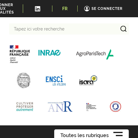
BONNER
FR
UX
SE CONNECTER
ALITÉS
Tapez
ici
votre
recherche
Toutes les rubriques