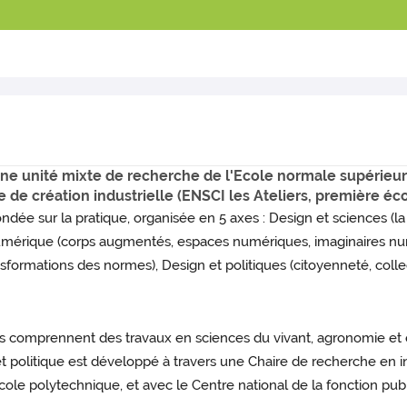
ne unité mixte de recherche de l'Ecole normale supérieure 
e de création industrielle (ENSCI les Ateliers, première éco
 sur la pratique, organisée en 5 axes : Design et sciences (la 
e numérique (corps augmentés, espaces numériques, imaginaires n
formations des normes), Design et politiques (citoyenneté, collecti
es comprennent des travaux en sciences du vivant, agronomie et 
gn et politique est développé à travers une Chaire de recherche en 
cole polytechnique, et avec le Centre national de la fonction publ