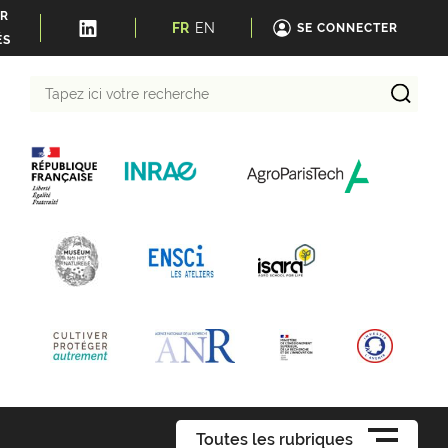
ER
FR
EN
SE CONNECTER
ÉS
Tapez
ici
votre
recherche
Toutes les rubriques