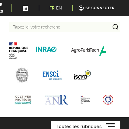
ER
FR
EN
SE CONNECTER
ÉS
Tapez
ici
votre
recherche
Toutes les rubriques